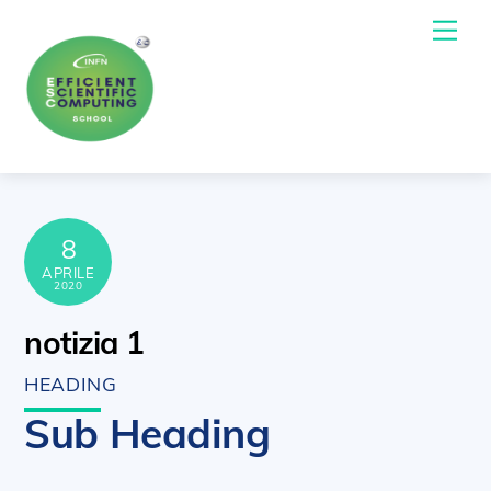
Skip
Me
to
content
8
APRILE
2020
notizia 1
HEADING
Sub Heading